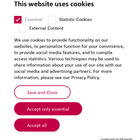
This website uses cookies
LEHVOSS International
Essential
Statistic Cookies
External Content
We use cookies to provide functionality on our
websites, to personalize function for your convinience,
to provide social media features, and to compile
access statistics. Various techniques may be used to
share information about your use of our site with our
social media and advertising partners. For more
information, please see our Privacy Policy.
Save and Close
Accept only essential
© 2026 Lehmann&Voss&Co.
Accept all
Cookie optin by Olli machts